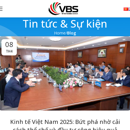
Tin tức & Sự kiện
Home
Blog
08
TH4
Kinh tế Việt Nam 2025: Bứt phá nhờ cải
cách thể chế và đầu tư công hiệu quả