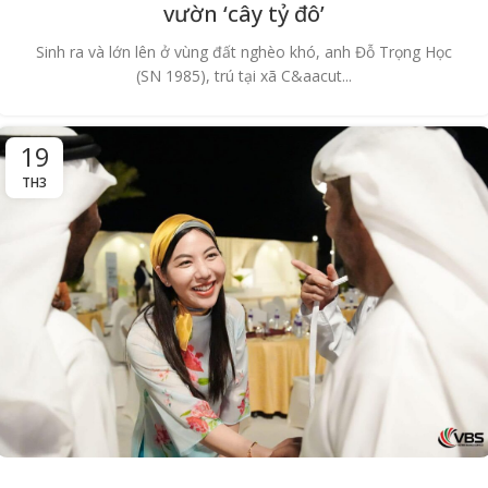
vườn ‘cây tỷ đô’
Sinh ra và lớn lên ở vùng đất nghèo khó, anh Đỗ Trọng Học
(SN 1985), trú tại xã C&aacut...
19
TH3