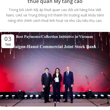
thuế quan Mỹ tăng cao
Trong bối cảnh Mỹ áp thuế quan cao đối với hàng hóa Việt
Nam, UAE và Trung Đông trở thành thị trường xuất khẩu tiềm
năng nhờ chính sách thuế linh hoạt và nhu cầu tiêu thụ cao.
03
TH4