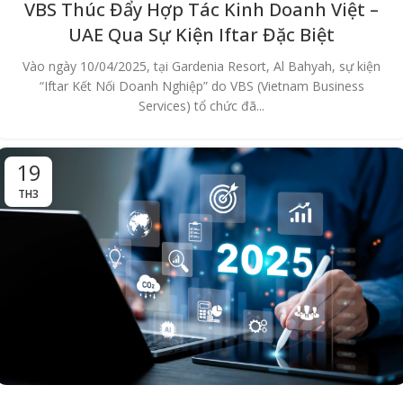
VBS Thúc Đẩy Hợp Tác Kinh Doanh Việt –
UAE Qua Sự Kiện Iftar Đặc Biệt
Vào ngày 10/04/2025, tại Gardenia Resort, Al Bahyah, sự kiện
“Iftar Kết Nối Doanh Nghiệp” do VBS (Vietnam Business
Services) tổ chức đã...
19
TH3