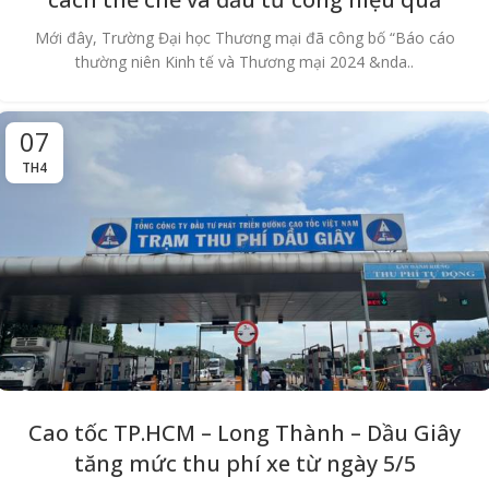
Mới đây, Trường Đại học Thương mại đã công bố “Báo cáo
thường niên Kinh tế và Thương mại 2024 &nda..
07
TH4
Cao tốc TP.HCM – Long Thành – Dầu Giây
tăng mức thu phí xe từ ngày 5/5